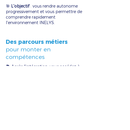
🎯
L'objectif
: vous rendre autonome
progressivement et vous permettre de
comprendre rapidement
l'environnement INELYS.
Des parcours métiers
pour monter en
compétences
📚 Après l'intégration, vous accédez à
des
modules de formation adaptés à
votre métier et à votre niveau
. Ces
parcours vous permettent de
développer vos compétences
techniques, de gagner en expertise et
d'évoluer dans vos missions tout au long
de votre parcours chez INELYS.
Vous avancez
à votre rythme, avec des
contenus pratiques
, conçus par nos
experts métiers.