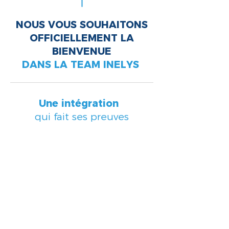
NOUS VOUS SOUHAITONS
OFFICIELLEMENT LA
BIENVENUE
DANS LA TEAM INELYS
Une intégration
qui fait ses preuves
85%
estiment que leur parcours
d'intégration a été bon
85%
se projettent dans l’entreprise à long
terme
85%